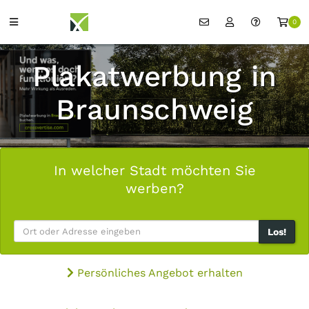
0
Plakatwerbung in
Braunschweig
In welcher Stadt möchten Sie
werben?
Los!
Persönliches Angebot erhalten