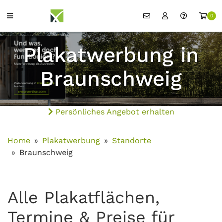
0
Plakatwerbung in
Braunschweig
Persönliches Angebot erhalten
Home
Plakatwerbung
Standorte
Braunschweig
Alle Plakatflächen,
Termine & Preise für