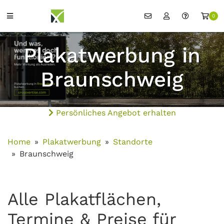
0
Plakatwerbung in
Braunschweig
Persönliches Angebot erhalten
Home
Plakatwerbung
Standorte
Braunschweig
Alle Plakatflächen,
Termine & Preise für