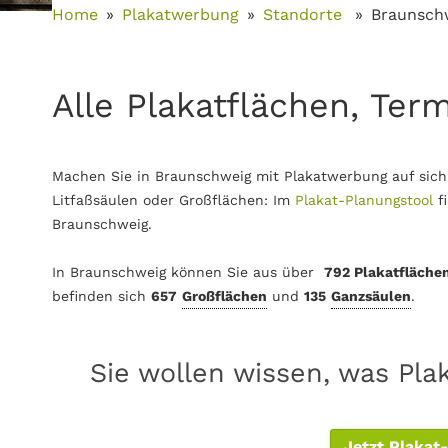
Home
Plakatwerbung
Standorte
Braunsch
Alle Plakatflächen, Ter
Machen Sie in Braunschweig mit Plakatwerbung auf sich
Litfaßsäulen oder Großflächen: Im
Plakat-Planungstool
f
Braunschweig.
In Braunschweig können Sie aus über
792
Plakatfläche
befinden sich
657
Großflächen
und
135
Ganzsäulen
.
Sie wollen wissen, was Pla
Jetzt Plakat