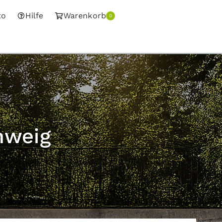
to
Hilfe
Warenkorb
0
hweig