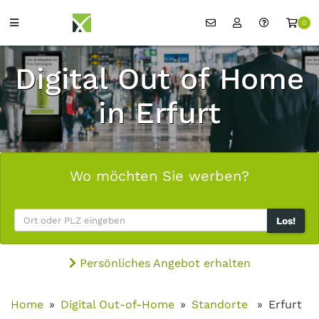
0
Digital Out of Home
in Erfurt
Wo möchten Sie werben?
Los!
Persönliches Angebot erhalten
Home
Digital Out-of-Home
Standorte
Erfurt