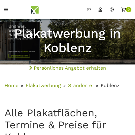
0
Plakatwerbung in
Koblenz
Persönliches Angebot erhalten
Home
Plakatwerbung
Standorte
Koblenz
Alle Plakatflächen,
Termine & Preise für