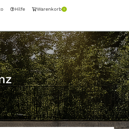
to
Hilfe
Warenkorb
0
nz