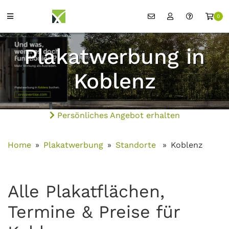
0
Plakatwerbung in
Koblenz
Persönliches Angebot erhalten
Home
Plakatwerbung
Standorte
Koblenz
Alle Plakatflächen,
Termine & Preise für