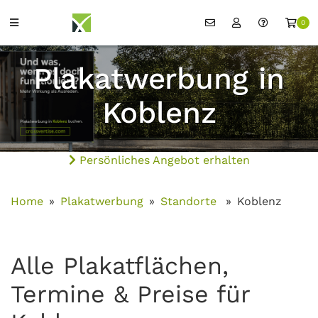
0
Plakatwerbung in
Koblenz
Persönliches Angebot erhalten
Home
Plakatwerbung
Standorte
Koblenz
Alle Plakatflächen,
Termine & Preise für