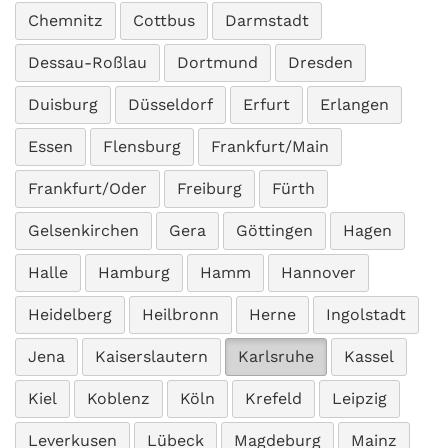
Chemnitz
Cottbus
Darmstadt
Dessau-Roßlau
Dortmund
Dresden
Duisburg
Düsseldorf
Erfurt
Erlangen
Essen
Flensburg
Frankfurt/Main
Frankfurt/Oder
Freiburg
Fürth
Gelsenkirchen
Gera
Göttingen
Hagen
Halle
Hamburg
Hamm
Hannover
Heidelberg
Heilbronn
Herne
Ingolstadt
Jena
Kaiserslautern
Karlsruhe
Kassel
Kiel
Koblenz
Köln
Krefeld
Leipzig
Leverkusen
Lübeck
Magdeburg
Mainz