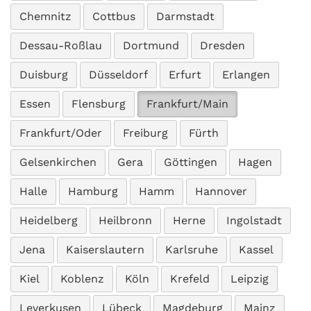
Chemnitz
Cottbus
Darmstadt
Dessau-Roßlau
Dortmund
Dresden
Duisburg
Düsseldorf
Erfurt
Erlangen
Essen
Flensburg
Frankfurt/Main
Frankfurt/Oder
Freiburg
Fürth
Gelsenkirchen
Gera
Göttingen
Hagen
Halle
Hamburg
Hamm
Hannover
Heidelberg
Heilbronn
Herne
Ingolstadt
Jena
Kaiserslautern
Karlsruhe
Kassel
Kiel
Koblenz
Köln
Krefeld
Leipzig
Leverkusen
Lübeck
Magdeburg
Mainz