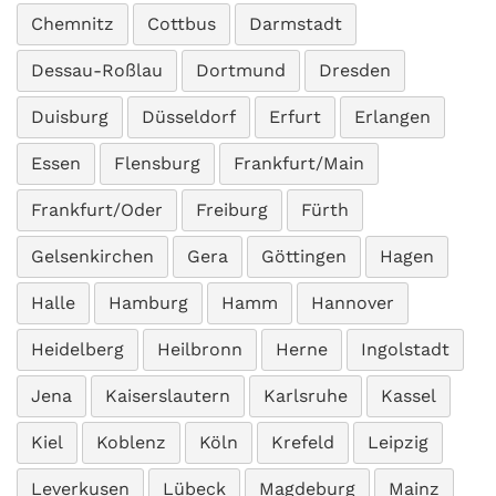
Chemnitz
Cottbus
Darmstadt
Dessau-Roßlau
Dortmund
Dresden
Duisburg
Düsseldorf
Erfurt
Erlangen
Essen
Flensburg
Frankfurt/Main
Frankfurt/Oder
Freiburg
Fürth
Gelsenkirchen
Gera
Göttingen
Hagen
Halle
Hamburg
Hamm
Hannover
Heidelberg
Heilbronn
Herne
Ingolstadt
Jena
Kaiserslautern
Karlsruhe
Kassel
Kiel
Koblenz
Köln
Krefeld
Leipzig
Leverkusen
Lübeck
Magdeburg
Mainz