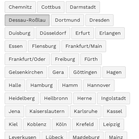
Chemnitz
Cottbus
Darmstadt
Dessau-Roßlau
Dortmund
Dresden
Duisburg
Düsseldorf
Erfurt
Erlangen
Essen
Flensburg
Frankfurt/Main
Frankfurt/Oder
Freiburg
Fürth
Gelsenkirchen
Gera
Göttingen
Hagen
Halle
Hamburg
Hamm
Hannover
Heidelberg
Heilbronn
Herne
Ingolstadt
Jena
Kaiserslautern
Karlsruhe
Kassel
Kiel
Koblenz
Köln
Krefeld
Leipzig
Leverkusen
Lübeck
Magdeburg
Mainz