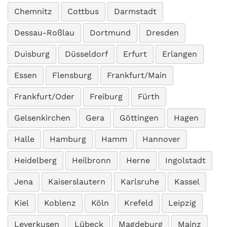
Chemnitz
Cottbus
Darmstadt
Dessau-Roßlau
Dortmund
Dresden
Duisburg
Düsseldorf
Erfurt
Erlangen
Essen
Flensburg
Frankfurt/Main
Frankfurt/Oder
Freiburg
Fürth
Gelsenkirchen
Gera
Göttingen
Hagen
Halle
Hamburg
Hamm
Hannover
Heidelberg
Heilbronn
Herne
Ingolstadt
Jena
Kaiserslautern
Karlsruhe
Kassel
Kiel
Koblenz
Köln
Krefeld
Leipzig
Leverkusen
Lübeck
Magdeburg
Mainz