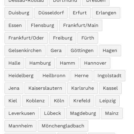
Dessau-Roßlau
Dortmund
Dresden
Duisburg
Düsseldorf
Erfurt
Erlangen
Essen
Flensburg
Frankfurt/Main
Frankfurt/Oder
Freiburg
Fürth
Gelsenkirchen
Gera
Göttingen
Hagen
Halle
Hamburg
Hamm
Hannover
Heidelberg
Heilbronn
Herne
Ingolstadt
Jena
Kaiserslautern
Karlsruhe
Kassel
Kiel
Koblenz
Köln
Krefeld
Leipzig
Leverkusen
Lübeck
Magdeburg
Mainz
Mannheim
Mönchengladbach