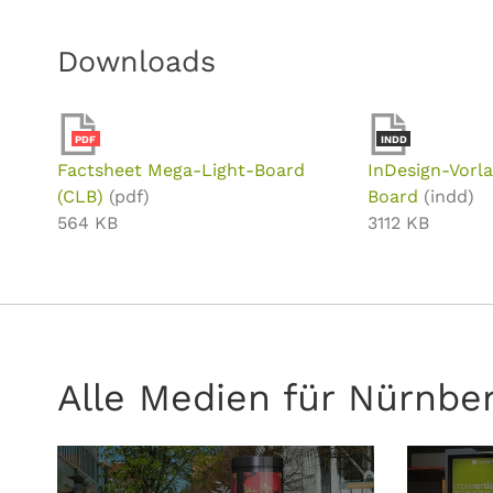
Downloads
PDF
INDD
Factsheet Mega-Light-Board
InDesign-Vorl
(CLB)
(pdf)
Board
(indd)
564 KB
3112 KB
Alle Medien für Nürnbe