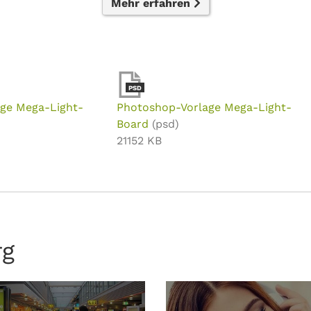
Mehr erfahren
PSD
age Mega-Light-
Photoshop-Vorlage Mega-Light-
Board
(psd)
21152 KB
rg