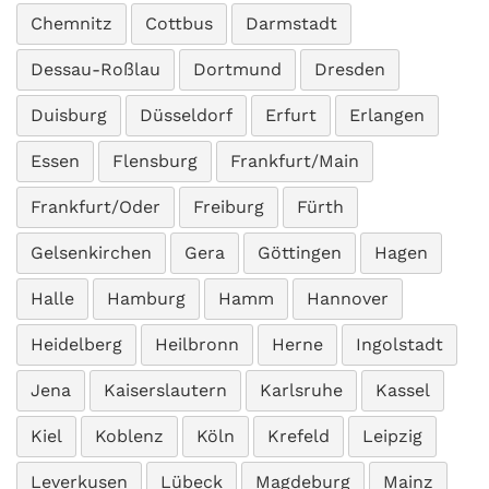
Chemnitz
Cottbus
Darmstadt
Dessau-Roßlau
Dortmund
Dresden
Duisburg
Düsseldorf
Erfurt
Erlangen
Essen
Flensburg
Frankfurt/Main
Frankfurt/Oder
Freiburg
Fürth
Gelsenkirchen
Gera
Göttingen
Hagen
Halle
Hamburg
Hamm
Hannover
Heidelberg
Heilbronn
Herne
Ingolstadt
Jena
Kaiserslautern
Karlsruhe
Kassel
Kiel
Koblenz
Köln
Krefeld
Leipzig
Leverkusen
Lübeck
Magdeburg
Mainz