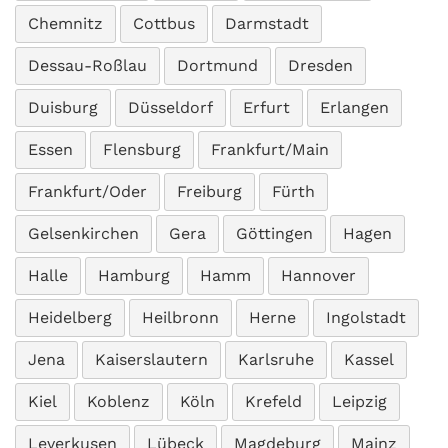
Chemnitz
Cottbus
Darmstadt
Dessau-Roßlau
Dortmund
Dresden
Duisburg
Düsseldorf
Erfurt
Erlangen
Essen
Flensburg
Frankfurt/Main
Frankfurt/Oder
Freiburg
Fürth
Gelsenkirchen
Gera
Göttingen
Hagen
Halle
Hamburg
Hamm
Hannover
Heidelberg
Heilbronn
Herne
Ingolstadt
Jena
Kaiserslautern
Karlsruhe
Kassel
Kiel
Koblenz
Köln
Krefeld
Leipzig
Leverkusen
Lübeck
Magdeburg
Mainz