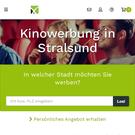
0
Kinowerbung in
Stralsund
In welcher Stadt möchten Sie
werben?
Los!
Persönliches Angebot erhalten