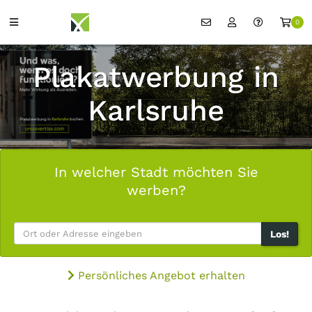
0
Plakatwerbung in
Karlsruhe
In welcher Stadt möchten Sie
werben?
Los!
Persönliches Angebot erhalten