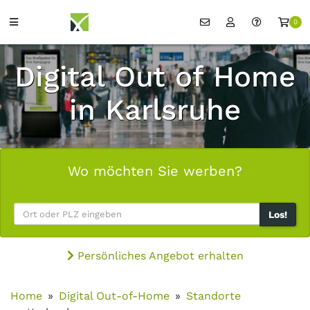
0
Digital Out of Home
in Karlsruhe
Wo möchten Sie werben?
Los!
Persönliches Angebot erhalten
Home
Digital Out-of-Home
Standorte