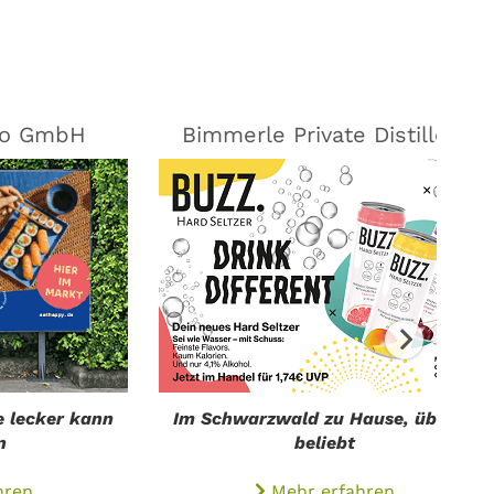
Go GmbH
Bimmerle Private Distillery
e lecker kann
Im Schwarzwald zu Hause, überall
n
beliebt
hren
Mehr erfahren