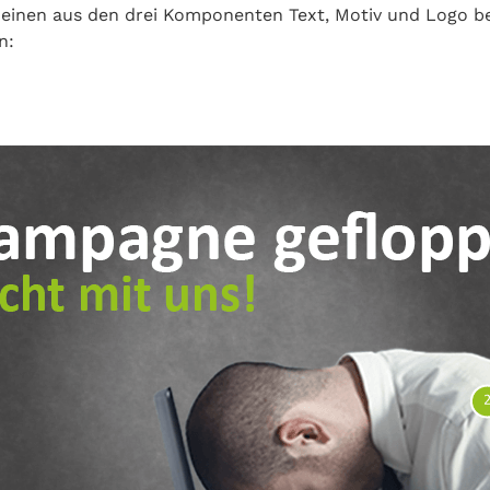
inen aus den drei Komponenten Text, Motiv und Logo best
en: