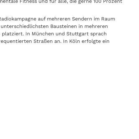
entale Fitness und für alle, die gerne 100 Prozent
le Radiokampagne auf mehreren Sendern im Raum
 unterschiedlichsten Bausteinen in mehreren
S platziert. In München und Stuttgart sprach
quentierten Straßen an. In Köln erfolgte ein