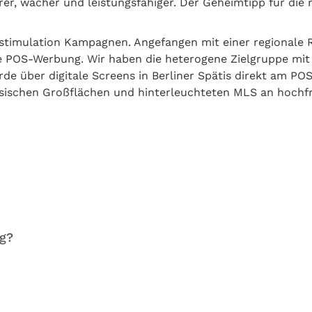
 wacher und leistungsfähiger. Der Geheim­tipp für die m
n stimulation Kampagnen. Angefangen mit einer regiona
e POS-Werbung. Wir haben die heterogene Zielgruppe mit
de über digitale Screens in Berliner Spätis direkt am PO
ssischen Großflächen und hinterleuchteten MLS an hochfre
ng?