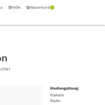
to
Hilfe
Warenkorb
0
on
acher
Mediengattung:
Plakate
Radio