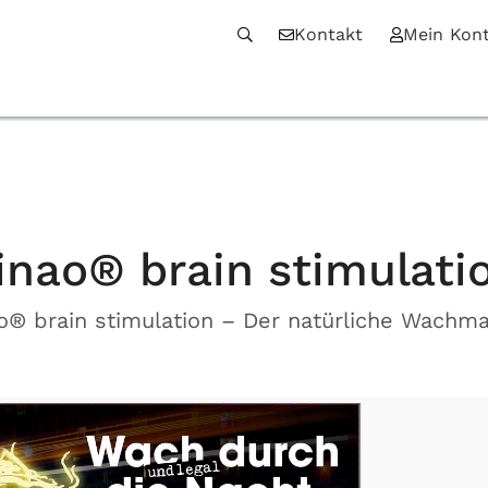
Kontakt
Mein Kon
inao® brain stimulati
o® brain stimulation – Der natürliche Wachm