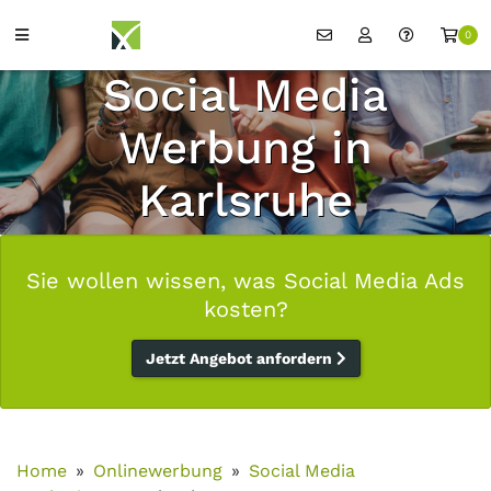
0
Social Media
Werbung in
Karlsruhe
Sie wollen wissen, was Social Media Ads
kosten?
Jetzt Angebot anfordern
Home
Onlinewerbung
Social Media