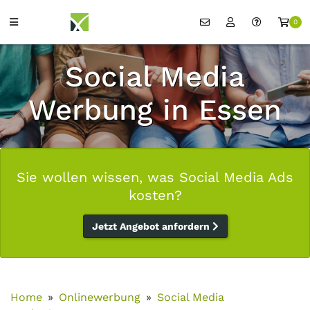
0
Social Media
Werbung in Essen
Sie wollen wissen, was Social Media Ads
kosten?
Jetzt Angebot anfordern
Home
Onlinewerbung
Social Media