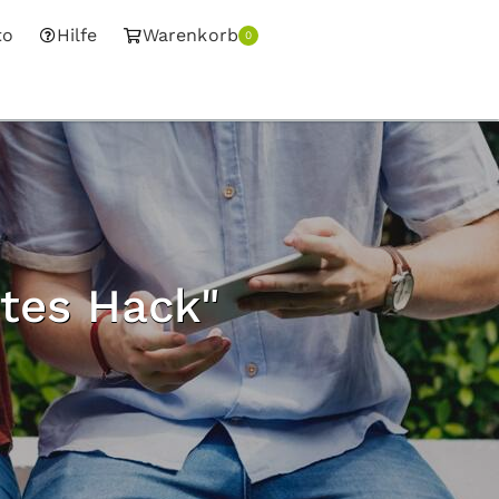
to
Hilfe
Warenkorb
0
tes Hack"