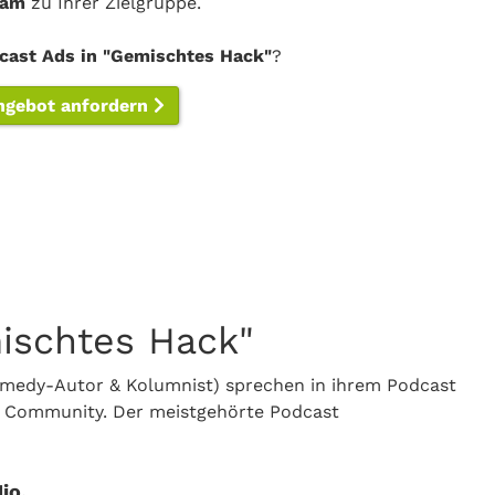
sam
zu Ihrer Zielgruppe.
cast Ads in "Gemischtes Hack"
?
ngebot anfordern
ischtes Hack"
omedy-Autor & Kolumnist) sprechen in ihrem Podcast
er Community. Der meistgehörte Podcast
io.