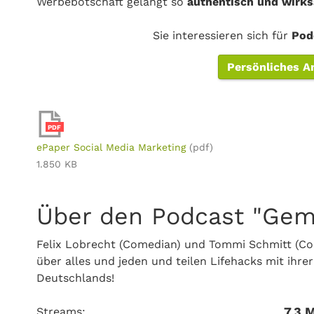
Werbebotschaft gelangt so
authentisch und wirk
Sie interessieren sich für
Pod
Persönliches A
PDF
ePaper Social Media Marketing
(pdf)
1.850 KB
Über den Podcast "Gem
Felix Lobrecht (Comedian) und Tommi Schmitt (C
über alles und jeden und teilen Lifehacks mit ihr
Deutschlands!
7,3 M
Streams: