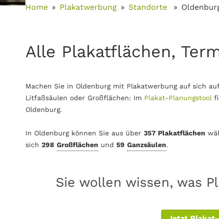
Home
Plakatwerbung
Standorte
Oldenbur
Alle Plakatflächen, Ter
Machen Sie in Oldenburg mit Plakatwerbung auf sich au
Litfaßsäulen oder Großflächen: Im
Plakat-Planungstool
f
Oldenburg.
In Oldenburg können Sie aus über
357 Plakatflächen
wäh
sich
298
Großflächen
und
59
Ganzsäulen
.
Sie wollen wissen, was P
Jetzt Plakat