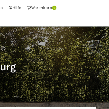
to
Hilfe
Warenkorb
0
urg