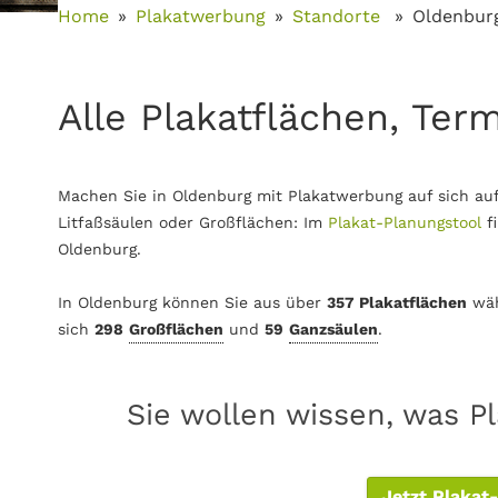
Home
Plakatwerbung
Standorte
Oldenbur
Alle Plakatflächen, Ter
Machen Sie in Oldenburg mit Plakatwerbung auf sich au
Litfaßsäulen oder Großflächen: Im
Plakat-Planungstool
f
Oldenburg.
In Oldenburg können Sie aus über
357 Plakatflächen
wäh
sich
298
Großflächen
und
59
Ganzsäulen
.
Sie wollen wissen, was P
Jetzt Plakat