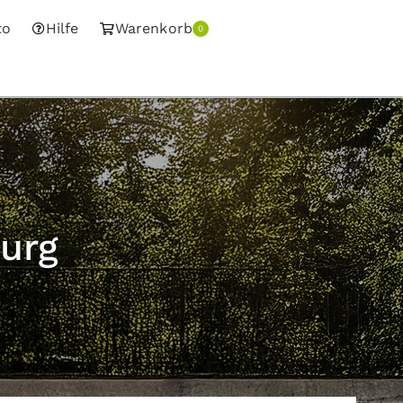
to
Hilfe
Warenkorb
0
urg