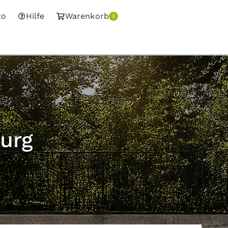
to
Hilfe
Warenkorb
0
urg