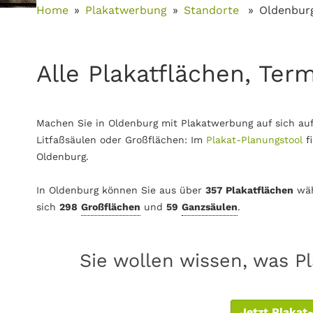
Home
Plakatwerbung
Standorte
Oldenbur
Alle Plakatflächen, Ter
Machen Sie in Oldenburg mit Plakatwerbung auf sich au
Litfaßsäulen oder Großflächen: Im
Plakat-Planungstool
f
Oldenburg.
In Oldenburg können Sie aus über
357 Plakatflächen
wäh
sich
298
Großflächen
und
59
Ganzsäulen
.
Sie wollen wissen, was P
Jetzt Plakat