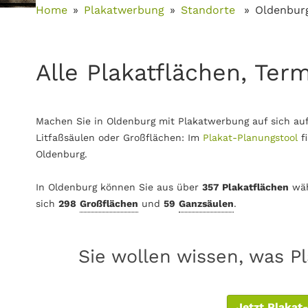
Home
Plakatwerbung
Standorte
Oldenbur
Alle Plakatflächen, Ter
Machen Sie in Oldenburg mit Plakatwerbung auf sich au
Litfaßsäulen oder Großflächen: Im
Plakat-Planungstool
f
Oldenburg.
In Oldenburg können Sie aus über
357 Plakatflächen
wäh
sich
298
Großflächen
und
59
Ganzsäulen
.
Sie wollen wissen, was P
Jetzt Plakat