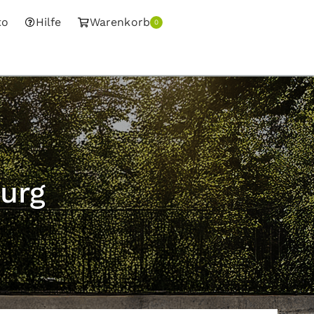
to
Hilfe
Warenkorb
0
urg