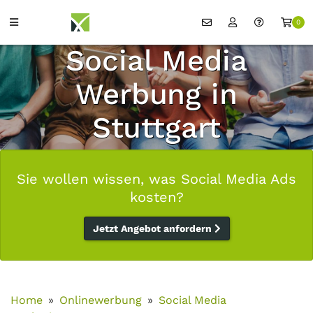
0
Social Media
Werbung in
Stuttgart
Sie wollen wissen, was Social Media Ads
kosten?
Jetzt Angebot anfordern
Home
Onlinewerbung
Social Media