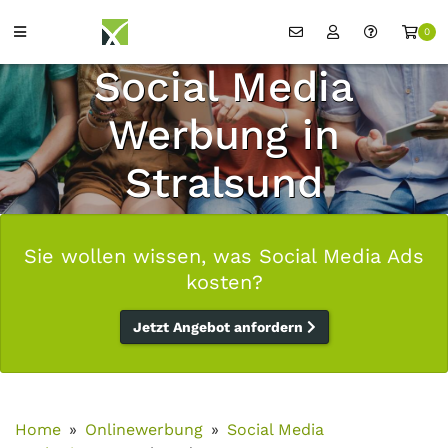
0
Social Media
Werbung in
Stralsund
Sie wollen wissen, was Social Media Ads
kosten?
Jetzt Angebot anfordern
Home
Onlinewerbung
Social Media