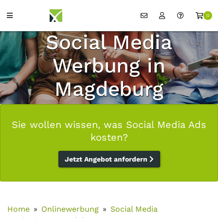
0
Social Media
Werbung in
Magdeburg
Sie wollen wissen, was Social Media Ads
kosten?
Jetzt Angebot anfordern
Home
Onlinewerbung
Social Media