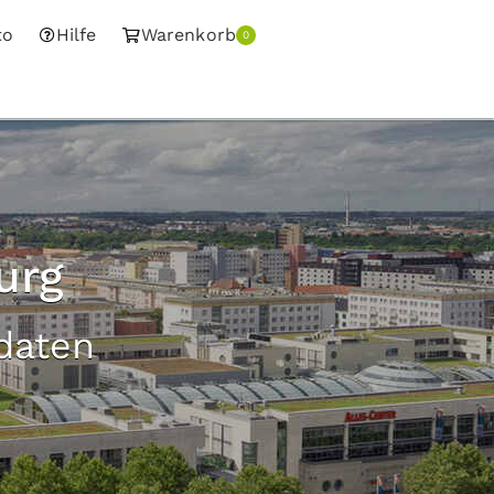
to
Hilfe
Warenkorb
0
urg
adaten