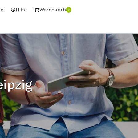
to
Hilfe
Warenkorb
0
ipzig