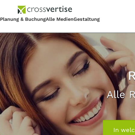
R
Alle 
In wel