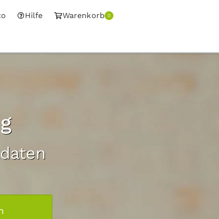
to
Hilfe
Warenkorb
0
ig
adaten
m