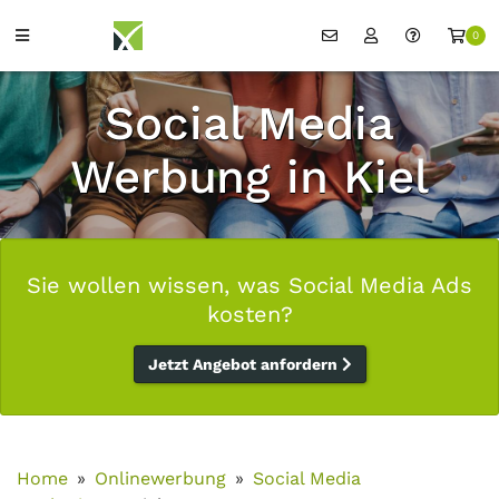
0
Social Media
Werbung in Kiel
Sie wollen wissen, was Social Media Ads
kosten?
Jetzt Angebot anfordern
Home
Onlinewerbung
Social Media