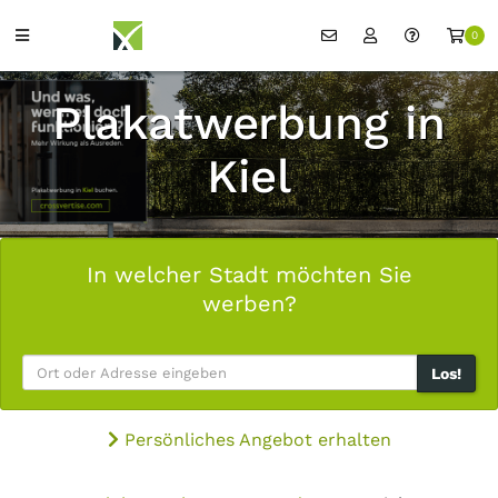
0
Plakatwerbung in
Kiel
In welcher Stadt möchten Sie
werben?
Los!
Persönliches Angebot erhalten