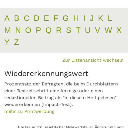
A
B
C
D
E
F
G
H
I
J
K
L
M
N
O
P
Q
R
S
T
U
V
W
X
Y
Z
Zur Listenansicht wechseln
Wiedererkennungswert
Prozentsatz der Befragten, die beim Durchblättern
einer Testzeitschrift eine Anzeige oder einen
redaktionellen Beitrag als "in diesem Heft gelesen"
wiedererkennen (Impact-Test).
mehr zu Printwerbung
Alle Preise zzgl. gesetzlicher Mehrwertsteuer. Änderungen und