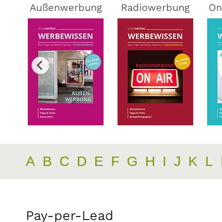
ing
Außenwerbung
Radiowerbung
On
A
B
C
D
E
F
G
H
I
J
K
L
Pay-per-Lead