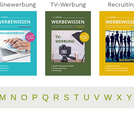
linewerbung
TV-Werbung
Recruitin
M
N
O
P
Q
R
S
T
U
V
W
X
Y