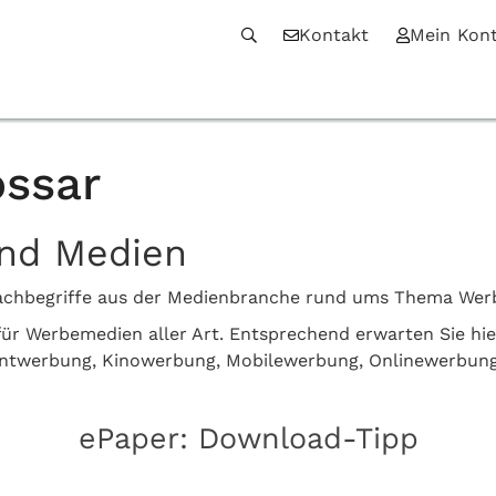
Kontakt
Mein Kon
ssar
und Medien
n Fachbegriffe aus der Medienbranche rund ums Thema We
z für Werbemedien aller Art. Entsprechend erwarten Sie hi
intwerbung, Kinowerbung, Mobilewerbung, Onlinewerbun
ePaper: Download-Tipp