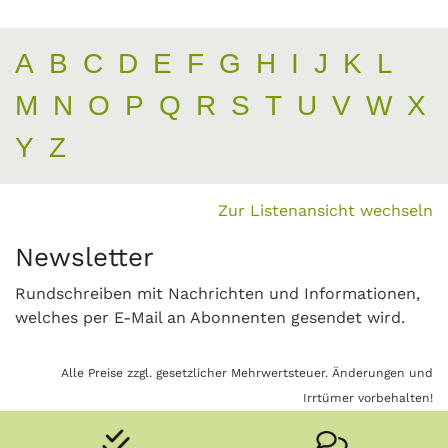
A
B
C
D
E
F
G
H
I
J
K
L
M
N
O
P
Q
R
S
T
U
V
W
X
Y
Z
Zur Listenansicht wechseln
Newsletter
Rundschreiben mit Nachrichten und Informationen,
welches per E-Mail an Abonnenten gesendet wird.
Alle Preise zzgl. gesetzlicher Mehrwertsteuer. Änderungen und
Irrtümer vorbehalten!