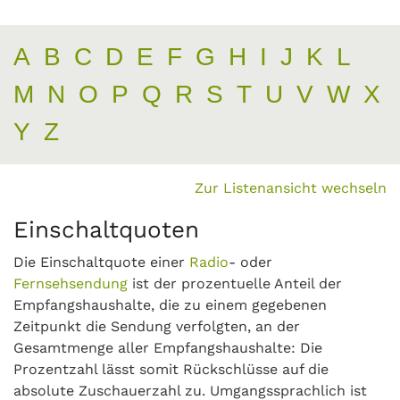
A
B
C
D
E
F
G
H
I
J
K
L
M
N
O
P
Q
R
S
T
U
V
W
X
Y
Z
Zur Listenansicht wechseln
Einschaltquoten
Die Einschaltquote einer
Radio
- oder
Fernsehsendung
ist der prozentuelle Anteil der
Empfangshaushalte, die zu einem gegebenen
Zeitpunkt die Sendung verfolgten, an der
Gesamtmenge aller Empfangshaushalte: Die
Prozentzahl lässt somit Rückschlüsse auf die
absolute Zuschauerzahl zu. Umgangssprachlich ist