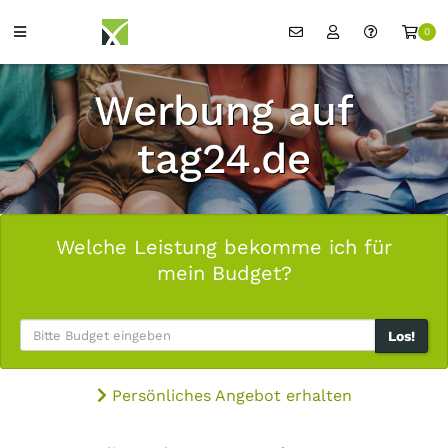
0
Werbung auf
tag24.de
Welche Leistung bekomme ich für
mein Budget?
Los!
Persönliches Angebot erhalten