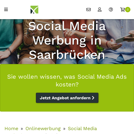
0
Social Media
Werbung in
Saarbrücken
Sie wollen wissen, was Social Media Ads
kosten?
Jetzt Angebot anfordern
Home
Onlinewerbung
Social Media