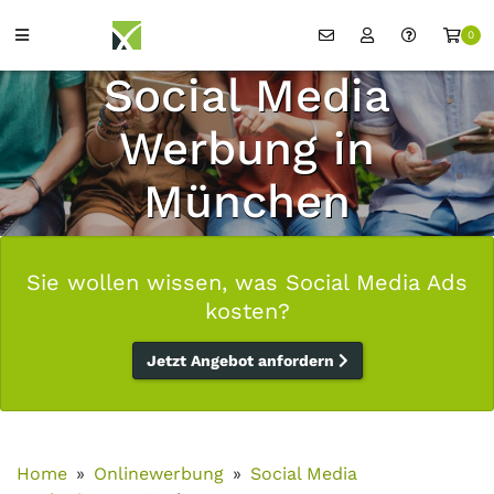
0
Social Media
Werbung in
München
Sie wollen wissen, was Social Media Ads
kosten?
Jetzt Angebot anfordern
Home
Onlinewerbung
Social Media