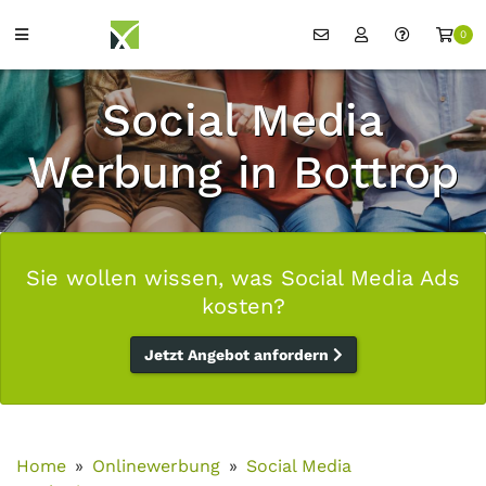
0
Social Media
Werbung in Bottrop
Sie wollen wissen, was Social Media Ads
kosten?
Jetzt Angebot anfordern
Home
Onlinewerbung
Social Media