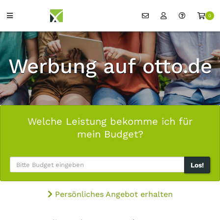
0
Werbung auf otto.de
Welche Leistung bekomme ich für
mein Budget?
Los!
Persönliches Angebot erhalten