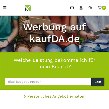
0
Werbung auf
kaufDA.de
Welche Leistung bekomme ich für
mein Budget?
Los!
Persönliches Angebot erhalten