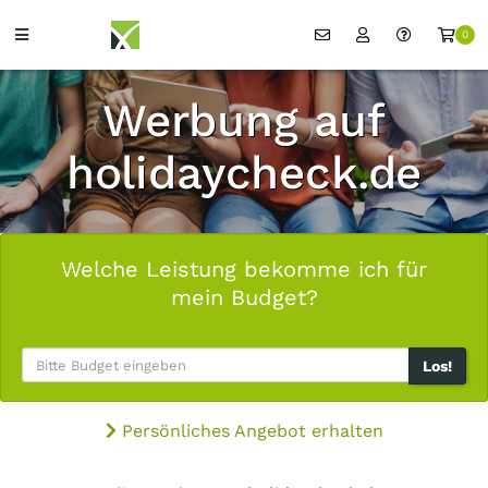
0
Werbung auf
holidaycheck.de
Welche Leistung bekomme ich für
mein Budget?
Los!
Persönliches Angebot erhalten