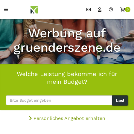
0
Werbung auf
gruenderszene.de
Welche Leistung bekomme ich für
mein Budget?
Los!
Persönliches Angebot erhalten